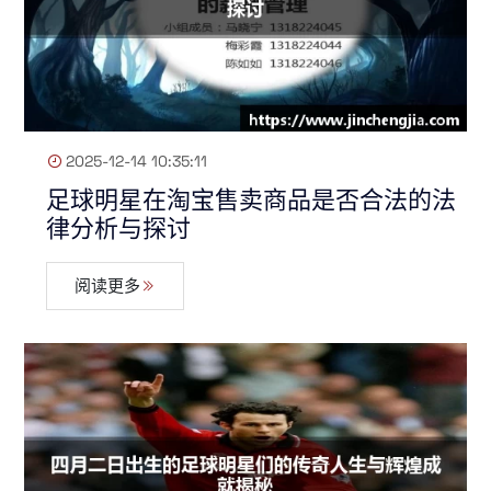
2025-12-14 10:35:11
足球明星在淘宝售卖商品是否合法的法
律分析与探讨
阅读更多