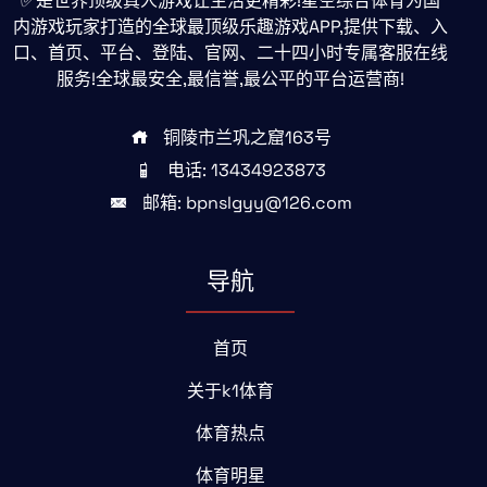
✅是世界顶级真人游戏让生活更精彩!星空综合体育为国
内游戏玩家打造的全球最顶级乐趣游戏APP,提供下载、入
口、首页、平台、登陆、官网、二十四小时专属客服在线
服务!全球最安全,最信誉,最公平的平台运营商!
铜陵市兰巩之窟163号
电话: 13434923873
邮箱: bpnslgyy@126.com
导航
首页
关于k1体育
体育热点
体育明星