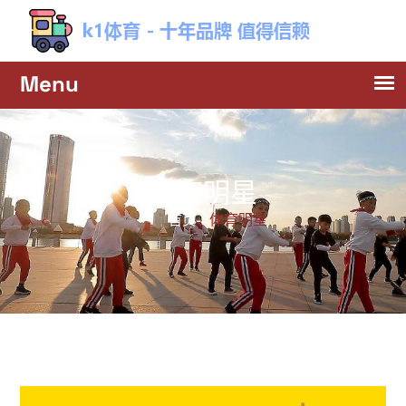
体育明星
体育明星
首页-