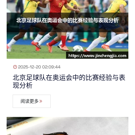
2025-12-20 02:09:44
北京足球队在奥运会中的比赛经验与表
现分析
阅读更多