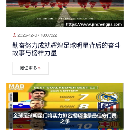
2025-12-07 18:07:22
勤奋努力成就辉煌足球明星背后的奋斗
故事与榜样力量
阅读更多