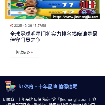
2025-12-06 18:27:58
全球足球明星门将实力排名揭晓谁是最
佳守门员之争
阅读更多
k1体育 - 十年品牌 值得信赖✅🏆『jinchengjia.com』🏆