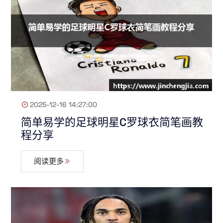
2025-12-16 14:27:00
简单易学的足球明星C罗球衣简笔画教
程分享
阅读更多