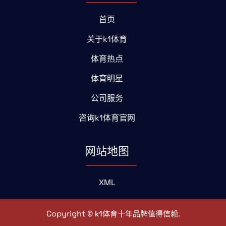
首页
关于k1体育
体育热点
体育明星
公司服务
咨询k1体育官网
网站地图
XML
Copyright ©
.
k1体育十年品牌值得信赖