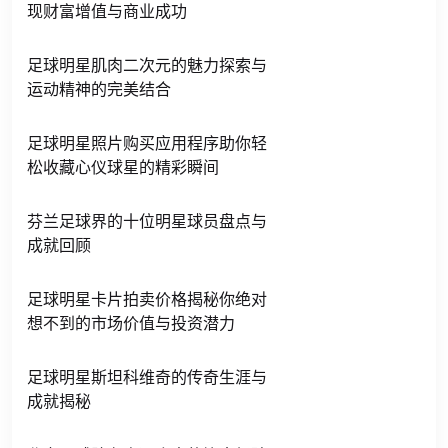
现财富增值与商业成功
足球明星肌肉二次元的魅力探索与
运动精神的完美结合
足球明星照片购买应用程序助你轻
松收藏心仪球星的精彩瞬间
芬兰足球界的十位明星球员盘点与
成就回顾
足球明星卡片拍卖价格揭秘你绝对
想不到的市场价值与投资潜力
足球明星斯坦科维奇的传奇生涯与
成就揭秘