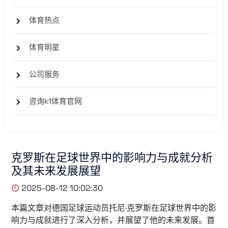
体育热点
体育明星
公司服务
咨询k1体育官网
克罗斯在足球世界中的影响力与成就分析
及其未来发展展望
2025-08-12 10:02:30
本篇文章对德国足球运动员托尼·克罗斯在足球世界中的影
响力与成就进行了深入分析，并展望了他的未来发展。首