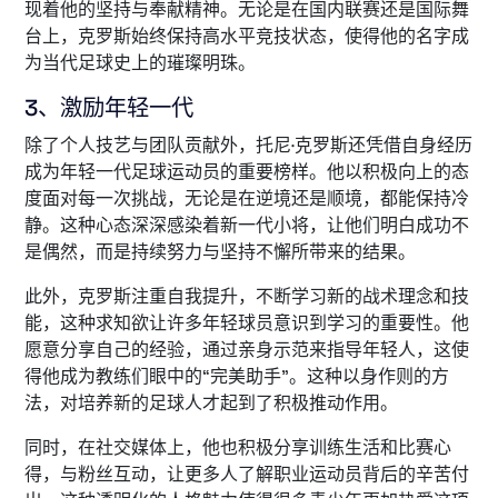
现着他的坚持与奉献精神。无论是在国内联赛还是国际舞
台上，克罗斯始终保持高水平竞技状态，使得他的名字成
为当代足球史上的璀璨明珠。
3、激励年轻一代
除了个人技艺与团队贡献外，托尼·克罗斯还凭借自身经历
成为年轻一代足球运动员的重要榜样。他以积极向上的态
度面对每一次挑战，无论是在逆境还是顺境，都能保持冷
静。这种心态深深感染着新一代小将，让他们明白成功不
是偶然，而是持续努力与坚持不懈所带来的结果。
此外，克罗斯注重自我提升，不断学习新的战术理念和技
能，这种求知欲让许多年轻球员意识到学习的重要性。他
愿意分享自己的经验，通过亲身示范来指导年轻人，这使
得他成为教练们眼中的“完美助手”。这种以身作则的方
法，对培养新的足球人才起到了积极推动作用。
同时，在社交媒体上，他也积极分享训练生活和比赛心
得，与粉丝互动，让更多人了解职业运动员背后的辛苦付