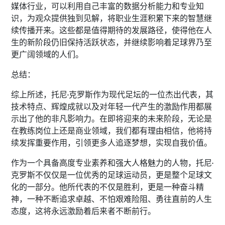
媒体行业，可以利用自己丰富的数据分析能力和专业知
识，为观众提供独到见解，将职业生涯积累下来的智慧继
续传播开来。这些都是值得期待的发展路径，使得他在人
生的新阶段仍旧保持活跃状态，并继续影响着足球界乃至
更广阔领域的人们。
总结：
综上所述，托尼·克罗斯作为现代足坛的一位杰出代表，其
技术特点、辉煌成就以及对年轻一代产生的激励作用都展
示出了他的非凡影响力。在即将迎来的未来阶段，无论是
在教练岗位上还是商业领域，我们都有理由相信，他将持
续发挥重要作用，引领更多人追逐梦想，实现自我价值。
作为一个具备高度专业素养和强大人格魅力的人物，托尼·
克罗斯不仅仅是一位优秀的足球运动员，更是整个足球文
化的一部分。他所代表的不仅是胜利，更是一种奋斗精
神，一种不断追求卓越、不怕艰难险阻、勇往直前的人生
态度，这将永远激励着后来者不断前行。