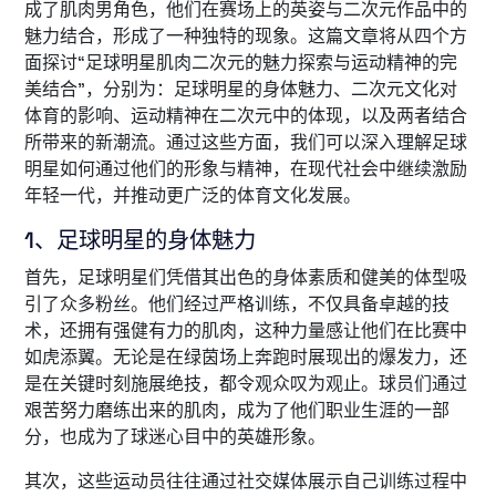
成了肌肉男角色，他们在赛场上的英姿与二次元作品中的
魅力结合，形成了一种独特的现象。这篇文章将从四个方
面探讨“足球明星肌肉二次元的魅力探索与运动精神的完
美结合”，分别为：足球明星的身体魅力、二次元文化对
体育的影响、运动精神在二次元中的体现，以及两者结合
所带来的新潮流。通过这些方面，我们可以深入理解足球
明星如何通过他们的形象与精神，在现代社会中继续激励
年轻一代，并推动更广泛的体育文化发展。
1、足球明星的身体魅力
首先，足球明星们凭借其出色的身体素质和健美的体型吸
引了众多粉丝。他们经过严格训练，不仅具备卓越的技
术，还拥有强健有力的肌肉，这种力量感让他们在比赛中
如虎添翼。无论是在绿茵场上奔跑时展现出的爆发力，还
是在关键时刻施展绝技，都令观众叹为观止。球员们通过
艰苦努力磨练出来的肌肉，成为了他们职业生涯的一部
分，也成为了球迷心目中的英雄形象。
其次，这些运动员往往通过社交媒体展示自己训练过程中