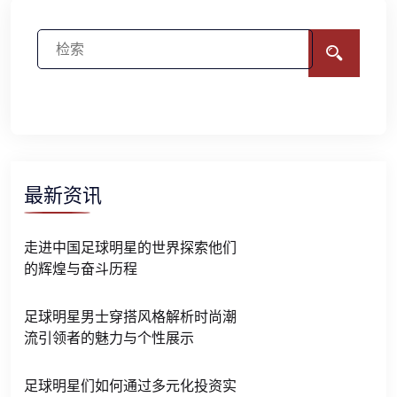
最新资讯
走进中国足球明星的世界探索他们
的辉煌与奋斗历程
足球明星男士穿搭风格解析时尚潮
流引领者的魅力与个性展示
足球明星们如何通过多元化投资实