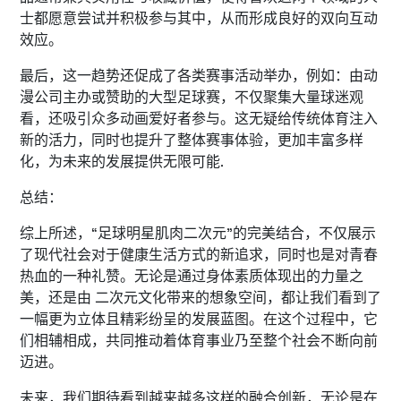
士都愿意尝试并积极参与其中，从而形成良好的双向互动
效应。
最后，这一趋势还促成了各类赛事活动举办，例如：由动
漫公司主办或赞助的大型足球赛，不仅聚集大量球迷观
看，还吸引众多动画爱好者参与。这无疑给传统体育注入
新的活力，同时也提升了整体赛事体验，更加丰富多样
化，为未来的发展提供无限可能.
总结：
综上所述，“足球明星肌肉二次元”的完美结合，不仅展示
了现代社会对于健康生活方式的新追求，同时也是对青春
热血的一种礼赞。无论是通过身体素质体现出的力量之
美，还是由 二次元文化带来的想象空间，都让我们看到了
一幅更为立体且精彩纷呈的发展蓝图。在这个过程中，它
们相辅相成，共同推动着体育事业乃至整个社会不断向前
迈进。
未来，我们期待看到越来越多这样的融合创新，无论是在