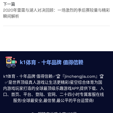
下一篇
2020年雷霆与湖人对决回顾：一场激烈的季后赛较量与精彩
瞬间解析
k1体育 - 十年品牌 值得信赖✅🏆『jinchengjia.com』🏆
✅是世界顶级真人游戏让生活更精彩!星空综合体育为国
内游戏玩家打造的全球最顶级乐趣游戏APP,提供下载、入
口、首页、平台、登陆、官网、二十四小时专属客服在线
服务!全球最安全,最信誉,最公平的平台运营商!