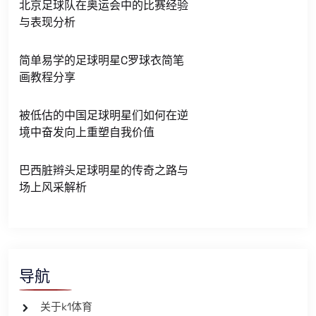
北京足球队在奥运会中的比赛经验
与表现分析
简单易学的足球明星C罗球衣简笔
画教程分享
被低估的中国足球明星们如何在逆
境中奋发向上重塑自我价值
巴西脏辫头足球明星的传奇之路与
场上风采解析
导航
关于k1体育