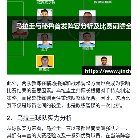
此外，两队教练在临场指挥和战术调整方面也会成为影响
比赛结果的重要因素。乌拉圭主帅擅长根据对手特点制定
策略，而秘鲁教练则更注重球队整体配合。因此，这场比
赛不仅是球员之间的较量，也是教练智谋的一次比拼。
2、乌拉圭球队实力分析
从球队实力来看，乌拉圭一直以来都是南美洲强队之一，
其拥有丰富的大赛经验以及一系列优秀球员。在当前阵容