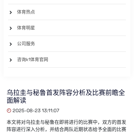
体育热点
体育明星
公司服务
咨询k1体育官网
乌拉圭与秘鲁首发阵容分析及比赛前瞻全
面解读
2025-08-23 13:11:07
本文将对乌拉圭与秘鲁在即将进行的比赛中，双方的首发
阵容进行深入分析，并结合两队近期状态给予全面的比赛