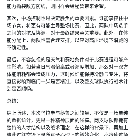
能力撕裂敌方防线，则同样会给秘鲁带来希望。
其次，中场控制也是决定胜负的重要因素。谁能掌控住中
场节奏，将更有可能主导整场比赛。因此，两队中场选手
之间的对抗及协调，对于最终结果至关重要。此外，在体
能分配上，两队也需合理安排，以应对高压环境下潜藏的
不确定性。
最后，不容忽视的是天气和赛地条件对于比赛进程可能产
生影响。如若当日气温偏高或者湿度增加，那么对于双方
体能消耗都会造成压力，这时候谁能保持冷静与专注，将
直接影响到临门一脚是否精准，以及整支球队执行战术计
划是否顺畅。
总结：
综上所述，本次乌拉圭与秘鲁之间较量，不仅是一场单纯
的数据统计，更是一种精神层面的碰撞。两支球队都拥有
独特的人才结构以及战术理念，在这样的背景下，再加上
彼此过往交锋记录所赋予心理上的微妙变化，都将使这场