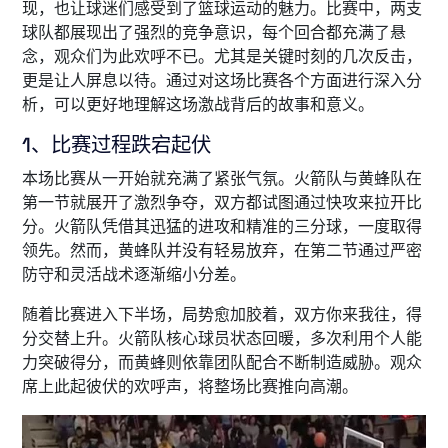
现，也让球迷们感受到了篮球运动的魅力。比赛中，两支
球队都展现出了强烈的竞争意识，每个回合都充满了悬
念，观众们为此欢呼不已。尤其是关键时刻的几次反击，
更是让人屏息以待。通过对这场比赛各个方面进行深入分
析，可以更好地理解这场激战背后的故事和意义。
1、比赛过程跌宕起伏
本场比赛从一开始就充满了紧张气氛。火箭队与黄蜂队在
第一节就展开了激烈争夺，双方都试图通过快攻来拉开比
分。火箭队凭借其迅猛的进攻和精准的三分球，一度取得
领先。然而，黄蜂队并没有轻易放弃，在第二节通过严密
防守和灵活战术逐渐缩小分差。
随着比赛进入下半场，局势愈加胶着，双方你来我往，得
分交替上升。火箭队核心球员状态回暖，多次利用个人能
力突破得分，而黄蜂则依靠团队配合不断制造威胁。观众
席上此起彼伏的欢呼声，将整场比赛推向高潮。