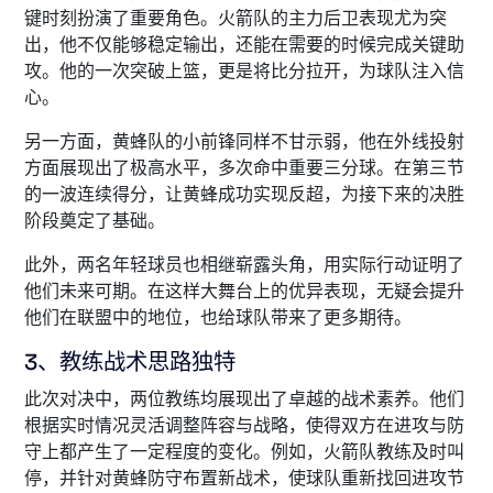
键时刻扮演了重要角色。火箭队的主力后卫表现尤为突
出，他不仅能够稳定输出，还能在需要的时候完成关键助
攻。他的一次突破上篮，更是将比分拉开，为球队注入信
心。
另一方面，黄蜂队的小前锋同样不甘示弱，他在外线投射
方面展现出了极高水平，多次命中重要三分球。在第三节
的一波连续得分，让黄蜂成功实现反超，为接下来的决胜
阶段奠定了基础。
此外，两名年轻球员也相继崭露头角，用实际行动证明了
他们未来可期。在这样大舞台上的优异表现，无疑会提升
他们在联盟中的地位，也给球队带来了更多期待。
3、教练战术思路独特
此次对决中，两位教练均展现出了卓越的战术素养。他们
根据实时情况灵活调整阵容与战略，使得双方在进攻与防
守上都产生了一定程度的变化。例如，火箭队教练及时叫
停，并针对黄蜂防守布置新战术，使球队重新找回进攻节