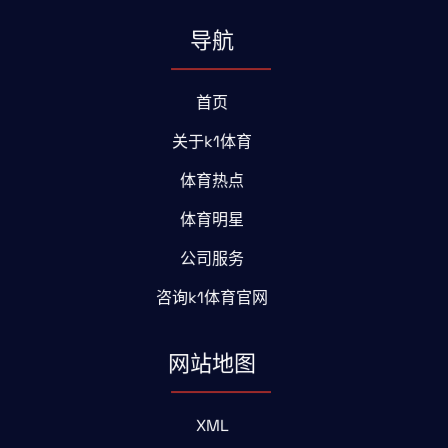
导航
首页
关于k1体育
体育热点
体育明星
公司服务
咨询k1体育官网
网站地图
XML