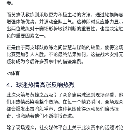
奏。
而黄蜂队教练则采取更为积极主动的方法，通过轮换阵容
增强体能优势，并调动全队士气。这种即时反应能力显示
出两位教练对于赛场形势敏锐判断的重要性，也是决定胜
负的重要因素之一。
正是由于两支球队教练之间智慧与谋略的较量，使得这场
比赛更加引人入胜。不论最终结果如何，这些战术安排无
疑将成为今后许多赛事中的借鉴案例。
k1体育
4、球迷热情高涨反响热烈
此次火箭与黄蜂之战吸引了众多忠实球迷到现场观看，他
们用热情感染着整个赛场。在每一个精彩瞬间，全场观众
都会爆发出雷鸣般掌声，这种氛围使得运动员们倍感振
奋，也激励着他们不断拼搏奋进。
除了现场观众，社交媒体平台上关于此次赛事的话题讨论