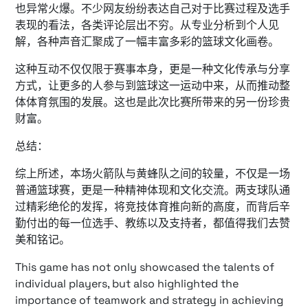
也异常火爆。不少网友纷纷表达自己对于比赛过程及选手
表现的看法，各类评论层出不穷。从专业分析到个人见
解，各种声音汇聚成了一幅丰富多彩的篮球文化画卷。
这种互动不仅仅限于赛事本身，更是一种文化传承与分享
方式，让更多的人参与到篮球这一运动中来，从而推动整
体体育氛围的发展。这也是此次比赛所带来的另一份珍贵
财富。
总结：
综上所述，本场火箭队与黄蜂队之间的较量，不仅是一场
普通篮球赛，更是一种精神体现和文化交流。两支球队通
过精彩绝伦的发挥，将竞技体育推向新的高度，而背后辛
勤付出的每一位选手、教练以及支持者，都值得我们去赞
美和铭记。
This game has not only showcased the talents of
individual players, but also highlighted the
importance of teamwork and strategy in achieving