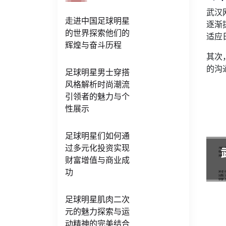
武汉
走进中国足球明星
逐渐
的世界探索他们的
适应
辉煌与奋斗历程
其次
的沟
足球明星男士穿搭
风格解析时尚潮流
引领者的魅力与个
性展示
足球明星们如何通
过多元化投资实现
财富增值与商业成
功
足球明星肌肉二次
元的魅力探索与运
动精神的完美结合