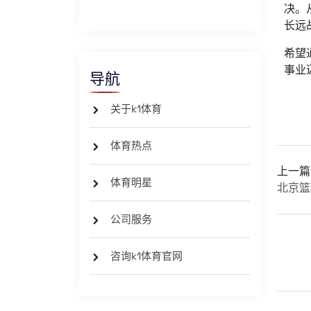
决。
长远
希望
事业
导航
关于k1体育
体育热点
上一篇
体育明星
北京篮
公司服务
咨询k1体育官网