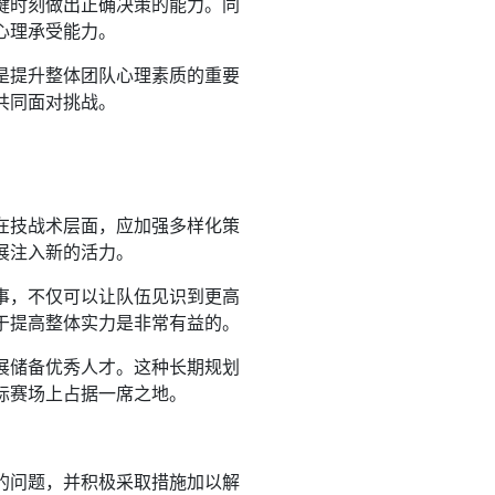
键时刻做出正确决策的能力。同
心理承受能力。
是提升整体团队心理素质的重要
共同面对挑战。
在技战术层面，应加强多样化策
展注入新的活力。
事，不仅可以让队伍见识到更高
于提高整体实力是非常有益的。
展储备优秀人才。这种长期规划
际赛场上占据一席之地。
的问题，并积极采取措施加以解