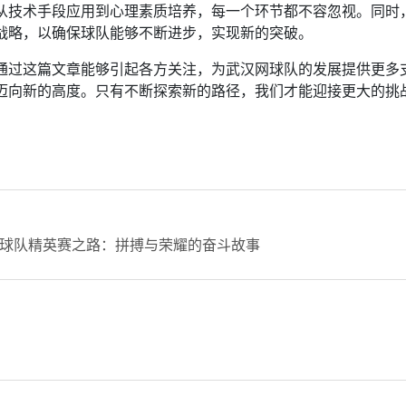
从技术手段应用到心理素质培养，每一个环节都不容忽视。同时
战略，以确保球队能够不断进步，实现新的突破。
通过这篇文章能够引起各方关注，为武汉网球队的发展提供更多
迈向新的高度。只有不断探索新的路径，我们才能迎接更大的挑
球队精英赛之路：拼搏与荣耀的奋斗故事