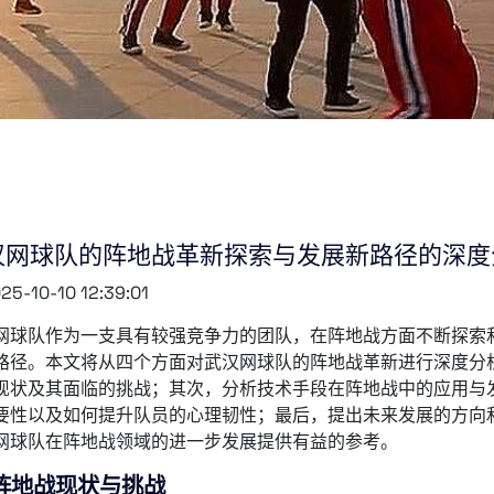
汉网球队的阵地战革新探索与发展新路径的深度
25-10-10 12:39:01
网球队作为一支具有较强竞争力的团队，在阵地战方面不断探索
路径。本文将从四个方面对武汉网球队的阵地战革新进行深度分
现状及其面临的挑战；其次，分析技术手段在阵地战中的应用与
要性以及如何提升队员的心理韧性；最后，提出未来发展的方向
网球队在阵地战领域的进一步发展提供有益的参考。
阵地战现状与挑战