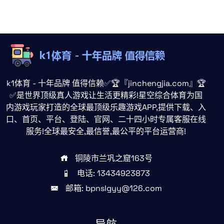
k1体育 - 十年品牌 值得信赖✅🏆『jinchengjia.com』🏆
✅是世界顶级真人游戏让生活更精彩!星空综合体育为国
内游戏玩家打造的全球最顶级乐趣游戏APP,提供下载、入
口、首页、平台、登陆、官网、二十四小时专属客服在线
服务!全球最安全,最信誉,最公平的平台运营商!
铜陵市兰巩之窟163号
电话: 13434923873
邮箱: bpnslgyy@126.com