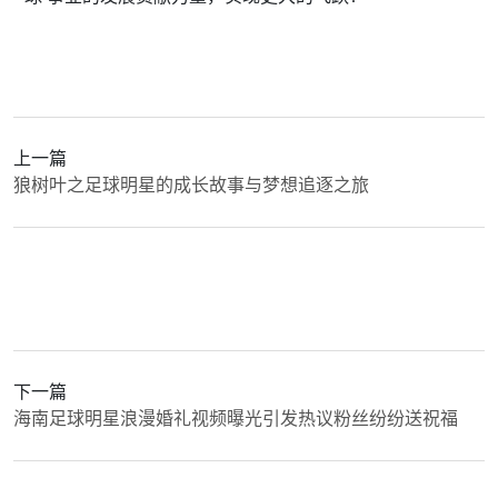
上一篇
狼树叶之足球明星的成长故事与梦想追逐之旅
下一篇
海南足球明星浪漫婚礼视频曝光引发热议粉丝纷纷送祝福