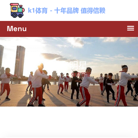
体育明星
体育明星
首页-