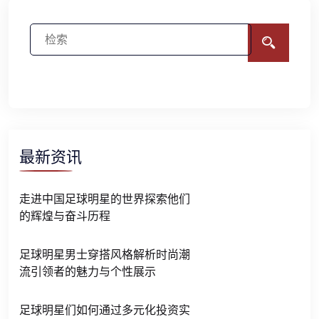
最新资讯
走进中国足球明星的世界探索他们
的辉煌与奋斗历程
足球明星男士穿搭风格解析时尚潮
流引领者的魅力与个性展示
足球明星们如何通过多元化投资实