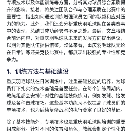
专项技术以及体能训练等方面，分析其对球员综合素质提
升的影响。接着，将关注团队合作与心理素质在比赛中的
重要性，指出如何通过训练增强球员之间的默契和应对压
力的能力。此外，我们还会分析重庆羽毛球队在各类赛事
中的表现，总结其成功经验与不足之处。最后，文章将结
合前述内容，对重庆羽毛球队未来的发展方向提出建议，
以期为其他队伍提供借鉴。整体来看，重庆羽毛球队无论
在日常训练还是竞技比赛中，都展现出较强的专业性和竞
争力。
1、训练方法与基础建设
重庆羽毛球队在日常训练中，注重基础技能的培养，为球
员打下扎实的技术基础是首要任务。在每个训练周期内，
教练组都会安排针对性的基础技能练习，例如发球、接发
球及各种击球技巧。这些基本功练习不仅提高了球员们的
单项技术，也为后续复杂战术的执行奠定了良好的基础。
除了基本技能外，专项技术也是重庆羽毛球队培训的重要
组成部分。针对不同的位置和角色，教练会制定个性化的