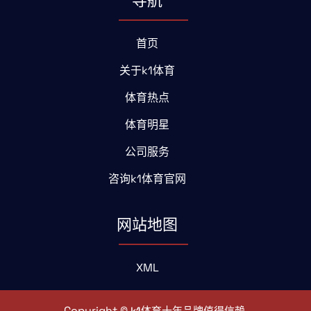
导航
首页
关于k1体育
体育热点
体育明星
公司服务
咨询k1体育官网
网站地图
XML
Copyright ©
.
k1体育十年品牌值得信赖