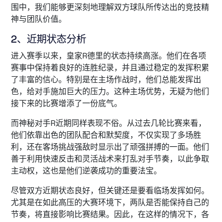
围中，我们能够更深刻地理解双方球队所传达出的竞技精
神与团队价值。
2、近期状态分析
进入赛季以来，皇家R德里的状态持续高涨。他们在各项
赛事中保持着良好的连胜纪录，并且通过稳定的发挥积累
了丰富的信心。特别是在主场作战时，他们总能发挥出
色，给对手施加巨大的压力。这种主场优势，无疑为他们
接下来的比赛增添了一份底气。
而神秘对手R近期同样表现不俗。从过去几轮比赛来看，
他们依靠出色的团队配合和默契度，不仅实现了多场胜
利，还在客场挑战强敌时显示出了顽强拼搏的一面。他们
善于利用快速反击和灵活战术来打乱对手节奏，以此争取
主动权，这也是他们逆袭成功的重要法宝。
尽管双方近期状态良好，但关键还是要看临场发挥如何。
尤其是在如此高压的大赛环境下，两队是否能保持自己的
节奏，将直接影响比赛结果。因此，在这样的情况下，各