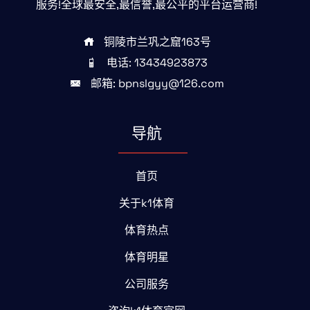
服务!全球最安全,最信誉,最公平的平台运营商!
铜陵市兰巩之窟163号
电话: 13434923873
邮箱: bpnslgyy@126.com
导航
首页
关于k1体育
体育热点
体育明星
公司服务