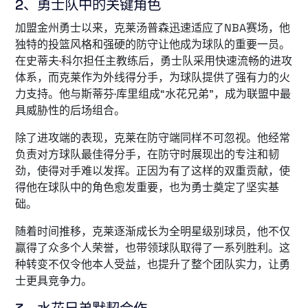
2、勇士队中的关键角色
加盟金州勇士以来，克莱汤普森迅速适应了NBA赛场，他
独特的投篮风格和强硬的防守让他成为球队的重要一员。
在史蒂夫·科尔担任主教练后，勇士队采用快速流畅的进攻
体系，而克莱作为外线得分手，为球队提供了强有力的火
力支持。他与斯蒂芬·库里组成“水花兄弟”，成为联盟中最
具威胁性的后场组合。
除了进攻端的表现，克莱在防守端同样不可忽视。他经常
负责对方球队最佳得分手，在防守时展现出的专注和韧
劲，使得对手难以发挥。正因为有了这样的双重贡献，使
得他在球队中的角色愈发重要，也为勇士奠定了坚实基
础。
随着时间推移，克莱逐渐成长为全明星级别球员，他不仅
赢得了众多个人荣誉，也带领球队取得了一系列胜利。这
种转变不仅令他本人受益，也提升了整个团队实力，让勇
士更具竞争力。