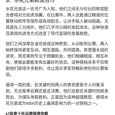
3、水花兄弟默契合作
水花兄弟这一名号广为人知，他们之间无与伦比的默契配
合使得对方如虎添翼。在比赛中，两人总能通过精准的位
置移动和传导球形成有效配合，让对手陷入被动局面。尤
其是在三分线外，他们几乎可以随时发起攻击，这种快速
且高效的进攻方式改变了现代篮球的发展趋势。
他们之间深厚友谊也促成这种默契，从训练到比赛，两人
始终保持紧密互动，相互激励，共同提高。库里擅长组织
进攻，而克莱则专注于把握机会，他们相辅相成，相互补
充，使彼此都能发挥出最好的状态。这种搭档关系不仅帮
助他们获得许多胜利，也让观众享受到精彩绝伦的比赛体
验。
值得一提的是，在关键时刻两人的表现更是令人印象深
刻，无论是季后赛还是总决赛，他们总能在关键时刻挺身
而出，为球队争取胜利。正是因为这种超强默契，使得水
花兄弟成为NBA历史上最具影响力的一对搭档之一。
k1体育十年品牌值得信赖