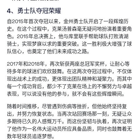
4、勇士队夺冠荣耀
自2015年首次夺冠以来，金州勇士队开启了一段辉煌历
史。在这个过程中，克莱汤普森毫无疑问地扮演着重要角
色。2015年总决赛上，他与库里联手帮助球队打败清湖
骑士，实现梦寐以求的重要突破。这一胜利极大增强了球
队信心，也奠定了他们未来成功之路。
2017年和2018年，再次斩获两座总冠军奖杯，让耐心等
待多年的球迷们欢欣鼓舞。在这两次夺冠过程中，不仅体
现出战术上的成功，更体现出团队精神和凝聚力。而其中
每一个成功背后，都少不了克莱在场上的不懈努力与卓越
表现，可以说没有他的参与，就不会有这些辉煌瞬间。
随着时间推移，尽管遇到伤病等挫折，但他始终坚持复
出，并努力恢复状态。当再次站回赛场那一刻，无疑让众
多期待已久的人感慨万千。而这份坚韧与执着，再次证明
了他作为一名伟大运动员所应具备品质，同时也鼓舞着无
数年轻球员追逐梦想。