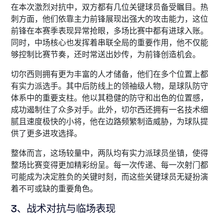
在本次激烈对抗中，双方都有几位关键球员备受瞩目。热
刺方面，他们依靠主力前锋展现出强大的攻击能力，这位
前锋在本赛季表现异常抢眼，多场比赛中都有进球入账。
同时，中场核心也发挥着串联全局的重要作用，他不仅能
够控制比赛节奏，还时常送出妙传，为前锋创造机会。
切尔西则拥有更为丰富的人才储备，他们在多个位置上都
有实力派选手。其中后防线上的领袖级人物，是球队防守
体系中的重要支柱。他以其稳健的防守和出色的位置感，
成功遏制住了众多对手。此外，切尔西还拥有一名技术细
腻且速度极快的小将，他在边路频繁制造威胁，为球队提
供了更多进攻选择。
整体而言，这场较量中，两队均有实力派球员坐镇，使得
整场比赛变得更加精彩纷呈。每一次传递、每一次射门都
可能成为决定胜负的关键时刻，而这些关键球员无疑扮演
着不可或缺的重要角色。
3、战术对抗与临场表现