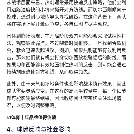
从战术层面来看，热刺通常采用快速反击策略，他们会利
用边路速度快的小将来撕开对方防线。而切尔西则倾向于
控球，通过耐心地传导来寻找破绽。在这种背景下，两队
将在赛场上展开激烈争夺，各自试图占据主动权。
具体到临场表现，在开局阶段双方可能都会采取试探性打
法，观察彼此弱点。不过随着时间推移，一旦找到合适机
会，就会迅速发起进攻。例如，如果热刺能够有效利用反
击，那么他们就有机会打穿切尔西放松警惕后的防线。而
如果切尔西能够有效地压制住热刺的反击，则可能会通过
持续施压迫使对方犯错，从而取得领先。
此外，由于天气和场地条件也会影响战术执行效果，因此
球队需要灵活应变。在这样的高水平较量中，每一个细节
都可能影响最终结果，因此教练团队需密切关注现场情
况，以便及时调整策略。
k1体育十年品牌值得信赖
4、球迷反响与社会影响