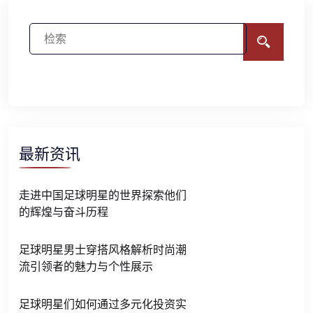
最新资讯
走进中国足球明星的世界探索他们
的辉煌与奋斗历程
足球明星男士穿搭风格解析时尚潮
流引领者的魅力与个性展示
足球明星们如何通过多元化投资实