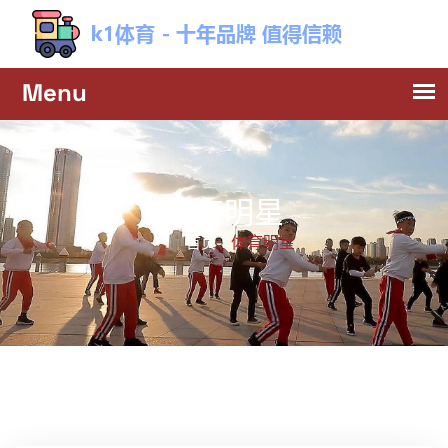
体育明星
体育明星
首页-