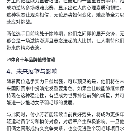
分上的把握能力显著增强。在最近的一些重要赛事中，她
成功逆转多场艰难比赛，显示出过人的心理素质和韧性。
这种状态让观众相信，无论局势如何变化，她都能全力以
赴应对挑战。
两位选手目前均处于巅峰期，他们之间即将展开交锋，无
疑会是一场激情澎湃且悬念迭起的大比拼，让人期待他们
带来的精彩表演。
k1体育十年品牌值得信赖
4、未来展望与影响
随着两位选手实力日益增强，可以预见的是，他们将在未
来国际赛事中扮演愈发重要角色。如果金佳映能够继续保
持现在这种稳定性，有望成为世界排名前列的新星，并可
能进一步推动女子羽毛球的发展。
与此同时，付小芳若能延续当前良好势头，将成为更多年
轻运动员学习和模仿对象，对后辈产生积极影响。一旦他
们俩之间形成持久竞争关系，也会促进整个羽毛球项目水