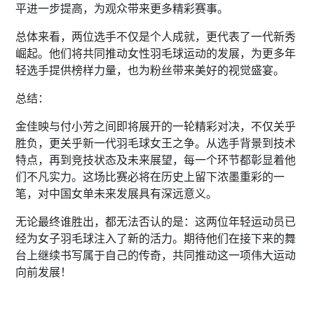
平进一步提高，为观众带来更多精彩赛事。
总体来看，两位选手不仅是个人成就，更代表了一代新秀
崛起。他们将共同推动女性羽毛球运动的发展，为更多年
轻选手提供榜样力量，也为粉丝带来美好的视觉盛宴。
总结：
金佳映与付小芳之间即将展开的一轮精彩对决，不仅关乎
胜负，更关乎新一代羽毛球女王之争。从选手背景到技术
特点，再到竞技状态及未来展望，每一个环节都彰显着他
们不凡实力。这场比赛必将在历史上留下浓墨重彩的一
笔，对中国女单未来发展具有深远意义。
无论最终谁胜出，都无法否认的是：这两位年轻运动员已
经为女子羽毛球注入了新的活力。期待他们在接下来的舞
台上继续书写属于自己的传奇，共同推动这一项伟大运动
向前发展！