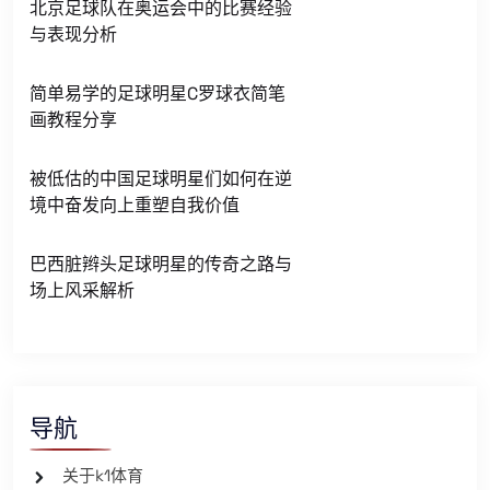
北京足球队在奥运会中的比赛经验
与表现分析
简单易学的足球明星C罗球衣简笔
画教程分享
被低估的中国足球明星们如何在逆
境中奋发向上重塑自我价值
巴西脏辫头足球明星的传奇之路与
场上风采解析
导航
关于k1体育