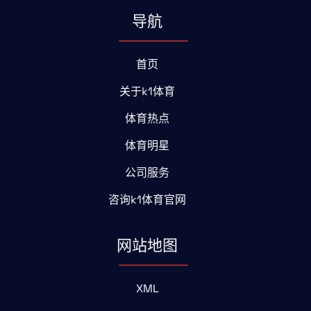
导航
首页
关于k1体育
体育热点
体育明星
公司服务
咨询k1体育官网
网站地图
XML