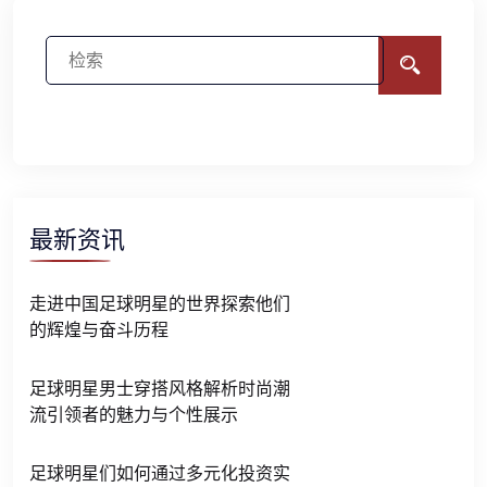
最新资讯
走进中国足球明星的世界探索他们
的辉煌与奋斗历程
足球明星男士穿搭风格解析时尚潮
流引领者的魅力与个性展示
足球明星们如何通过多元化投资实