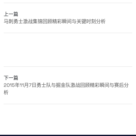
上一篇
马刺勇士激战集锦回顾精彩瞬间与关键时刻分析
下一篇
2015年11月7日勇士队与掘金队激战回顾精彩瞬间与赛后分
析