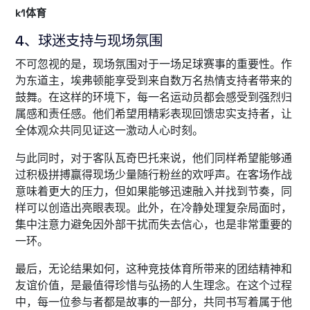
k1体育
4、球迷支持与现场氛围
不可忽视的是，现场氛围对于一场足球赛事的重要性。作
为东道主，埃弗顿能享受到来自数万名热情支持者带来的
鼓舞。在这样的环境下，每一名运动员都会感受到强烈归
属感和责任感。他们希望用精彩表现回馈忠实支持者，让
全体观众共同见证这一激动人心时刻。
与此同时，对于客队瓦奇巴托来说，他们同样希望能够通
过积极拼搏赢得现场少量随行粉丝的欢呼声。在客场作战
意味着更大的压力，但如果能够迅速融入并找到节奏，同
样可以创造出亮眼表现。此外，在冷静处理复杂局面时，
集中注意力避免因外部干扰而失去信心，也是非常重要的
一环。
最后，无论结果如何，这种竞技体育所带来的团结精神和
友谊价值，是最值得珍惜与弘扬的人生理念。在这个过程
中，每一位参与者都是故事的一部分，共同书写着属于他