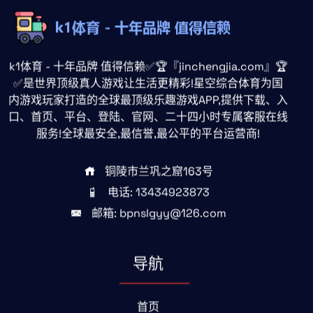
k1体育 - 十年品牌 值得信赖✅🏆『jinchengjia.com』🏆
✅是世界顶级真人游戏让生活更精彩!星空综合体育为国
内游戏玩家打造的全球最顶级乐趣游戏APP,提供下载、入
口、首页、平台、登陆、官网、二十四小时专属客服在线
服务!全球最安全,最信誉,最公平的平台运营商!
铜陵市兰巩之窟163号
电话: 13434923873
邮箱: bpnslgyy@126.com
导航
首页