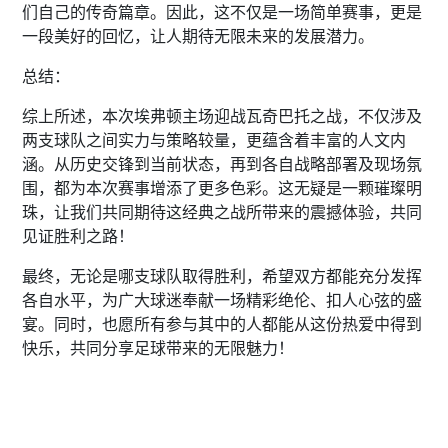
们自己的传奇篇章。因此，这不仅是一场简单赛事，更是
一段美好的回忆，让人期待无限未来的发展潜力。
总结：
综上所述，本次埃弗顿主场迎战瓦奇巴托之战，不仅涉及
两支球队之间实力与策略较量，更蕴含着丰富的人文内
涵。从历史交锋到当前状态，再到各自战略部署及现场氛
围，都为本次赛事增添了更多色彩。这无疑是一颗璀璨明
珠，让我们共同期待这经典之战所带来的震撼体验，共同
见证胜利之路！
最终，无论是哪支球队取得胜利，希望双方都能充分发挥
各自水平，为广大球迷奉献一场精彩绝伦、扣人心弦的盛
宴。同时，也愿所有参与其中的人都能从这份热爱中得到
快乐，共同分享足球带来的无限魅力！