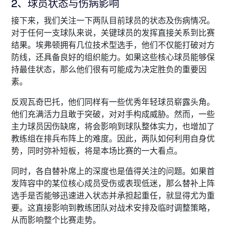
2、球员状态与伤病影响
接下来，我们关注一下两队目前球员的状态及伤病情况。
对于任何一支球队来说，关键球员的发挥直接关系到比赛
结果。埃弗顿拥有几位技术型选手，他们不仅能打破对方
防线，还具备良好的组织能力。如果这些核心球员能够保
持最佳状态，那么他们很有可能成为决定胜负的重要因
素。
反观瓦奇巴托，他们同样有一些优秀年轻球员崭露头角。
他们充满活力且敢于突破，对对手构成威胁。然而，一些
主力球员因伤缺席，将会影响到球队整体实力，也增加了
教练组在排兵布阵上的难度。因此，两队如何利用自身优
势，同时弥补短板，将是本场比赛的一大看点。
同时，各自替补席上的深度也是值得关注的问题。如果首
发阵容中的某位核心成员受伤或表现低迷，那么替补上阵
选手是否能够迅速进入状态并承担起重任，就显得尤为重
要。这直接影响到教练团队对战术安排及临时调整策略，
从而影响整个比赛走势。