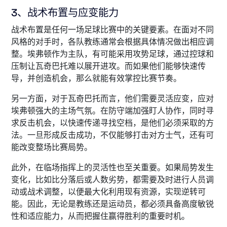
3、战术布置与应变能力
战术布置是任何一场足球比赛中的关键要素。在面对不同
风格的对手时，各队教练通常会根据具体情况做出相应调
整。埃弗顿作为主队，有可能采用攻势足球，通过控球和
压制让瓦奇巴托难以展开进攻。而如果他们能够快速传
导，并创造机会，那么就能有效掌控比赛节奏。
另一方面，对于瓦奇巴托而言，他们需要灵活应变，应对
埃弗顿强大的主场气氛。在防守端加强盯人协作，同时寻
求反击机会，以快速传递寻找空档，是他们必须采取的方
法。一旦形成反击成功，不仅能够打击对方士气，还有可
能改变整场比赛局势。
此外，在临场指挥上的灵活性也至关重要。如果局势发生
变化，比如比分落后或人数劣势，都需要及时进行人员调
动或战术调整，以便最大化利用现有资源，实现逆转可
能。因此，无论是教练还是运动员，都必须具备高度敏锐
性和适应能力，从而把握住赢得胜利的重要时机。