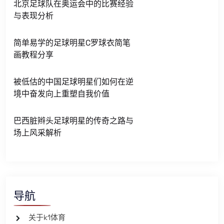
北京足球队在奥运会中的比赛经验
与表现分析
简单易学的足球明星C罗球衣简笔
画教程分享
被低估的中国足球明星们如何在逆
境中奋发向上重塑自我价值
巴西脏辫头足球明星的传奇之路与
场上风采解析
导航
关于k1体育