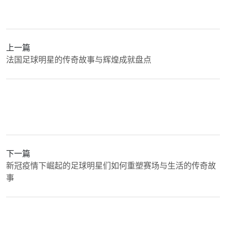
上一篇
法国足球明星的传奇故事与辉煌成就盘点
下一篇
新冠疫情下崛起的足球明星们如何重塑赛场与生活的传奇故
事