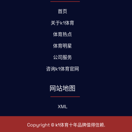
首页
关于k1体育
体育热点
体育明星
公司服务
咨询k1体育官网
网站地图
XML
Copyright ©
.
k1体育十年品牌值得信赖