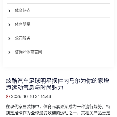
体育热点
体育明星
公司服务
咨询k1体育官网
炫酷汽车足球明星摆件内马尔为你的家增
添运动气息与时尚魅力
2025-10-10 21:14:46
在现代家居装饰中，体育元素逐渐成为一种流行趋势，特
别是足球作为全球最受欢迎的运动之一，其相关产品更是