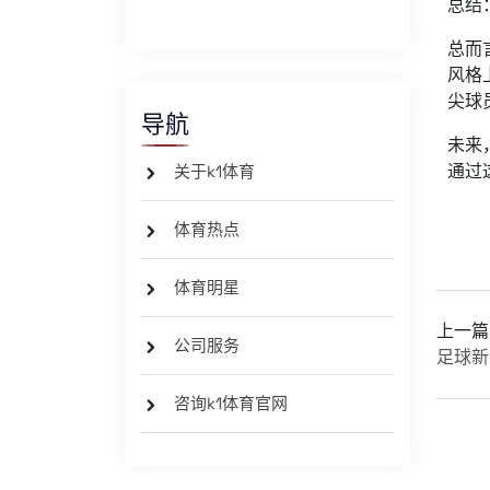
总结
总而
风格
尖球
导航
未来
通过
关于k1体育
体育热点
体育明星
上一篇
公司服务
足球新
咨询k1体育官网