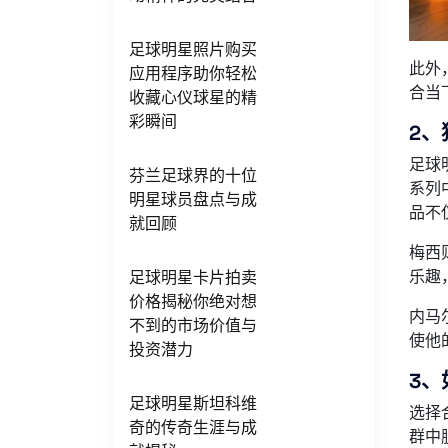
足球明星照片购买
此外
应用程序助你轻松
合当
收藏心仪球星的精
彩瞬间
2、
足球
芬兰足球界的十位
系列
明星球员盘点与成
品不
就回顾
梅西
乐趣
足球明星卡片拍卖
价格揭秘你绝对想
内马
不到的市场价值与
使他
投资潜力
3、
足球明星斯坦科维
选择
奇的传奇生涯与成
群中