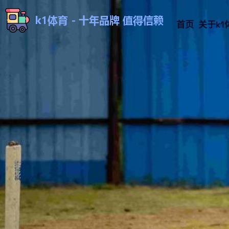
首页
关于k1