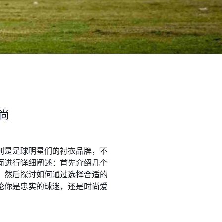
尚
别是足球明星们的衬衣品牌，不
面进行详细阐述：首先介绍几个
；然后探讨如何通过选择合适的
论你是忠实的球迷，还是时尚爱