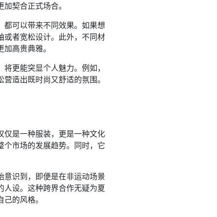
更加契合正式场合。
，都可以带来不同效果。如果想
袖或者宽松设计。此外，不同材
更加高贵典雅。
，将更能突显个人魅力。例如，
松营造出既时尚又舒适的氛围。
仅仅是一种服装，更是一种文化
整个市场的发展趋势。同时，它
始意识到，即便是在非运动场景
的人设。这种跨界合作无疑为夏
自己的风格。