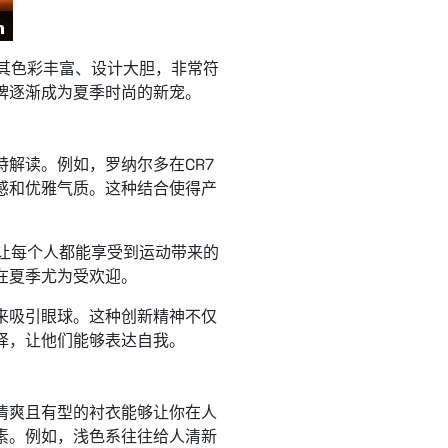
感，其色彩丰富、设计大胆，非常符
牌逐渐成为夏季时尚的新宠。
解读。例如，罗纳尔多在CR7
感和优雅气质。这种结合使得产
系列让每个人都能享受到运动带来的
在夏季尤为受欢迎。
来吸引眼球。这种创新精神不仅
择，让他们能够表达自我。
清爽且有型的衬衣能够让你在人
素。例如，浅色系往往给人清新