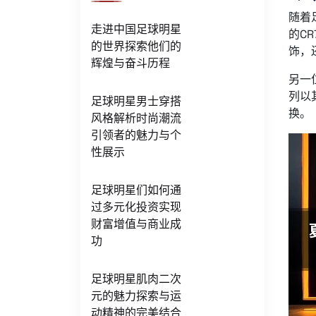
随着
走进中国足球明星
的C
的世界探索他们的
饰，
辉煌与奋斗历程
另一
列以
足球明星男士穿搭
换。
风格解析时尚潮流
引领者的魅力与个
性展示
足球明星们如何通
过多元化投资实现
财富增值与商业成
功
足球明星肌肉二次
元的魅力探索与运
动精神的完美结合