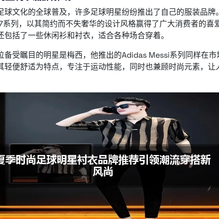
足球文化的全球普及，许多足球明星纷纷推出了自己的服装品牌
R7系列，以其简约而不失奢华的设计风格赢得了广大消费者的喜
还包括了一些休闲衫和衬衣，适合各种场合穿着。
位备受瞩目的明星是梅西，他推出的Adidas Messi系列同样
其轻便舒适为特点，专注于运动性能，同时也兼顾时尚元素，让