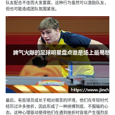
队友配合不佳而大发雷霆，这种行为虽然可以激励队友，
但也可能造成团队氛围紧张。
最后，有些球员成长于相对艰苦的环境，他们在年轻时代
经历过许多挫折，因此形成了一种拼搏到底、不服输的心
态。这种心理驱动使得他们在遇到挫折时容易产生强烈反