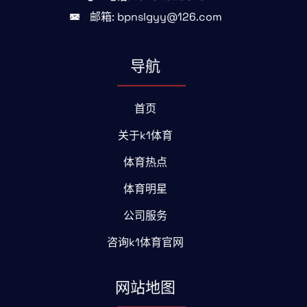
邮箱: bpnslgyy@126.com
导航
首页
关于k1体育
体育热点
体育明星
公司服务
咨询k1体育官网
网站地图