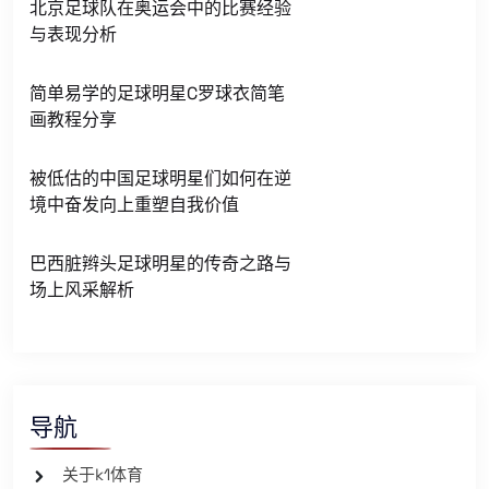
北京足球队在奥运会中的比赛经验
与表现分析
简单易学的足球明星C罗球衣简笔
画教程分享
被低估的中国足球明星们如何在逆
境中奋发向上重塑自我价值
巴西脏辫头足球明星的传奇之路与
场上风采解析
导航
关于k1体育