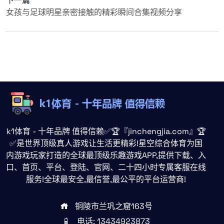
下一篇
女孩与足球明星亲密接触的精彩瞬间合集视频分享
k1体育 - 十年品牌 值得信赖✅🏆『jinchengjia.com』🏆
✅是世界顶级真人游戏让生活更精彩!星空综合体育为国
内游戏玩家打造的全球最顶级乐趣游戏APP,提供下载、入
口、首页、平台、登陆、官网、二十四小时专属客服在线
服务!全球最安全,最信誉,最公平的平台运营商!
铜陵市兰巩之窟163号
电话: 13434923873