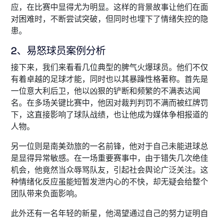
应，在比赛中显得尤为明显。这样的背景故事让他们在面
对困难时，不断尝试突破，但同时也埋下了情绪失控的隐
患。
2、易怒球员案例分析
接下来，我们来看看几位典型的脾气火爆球员。他们不仅
有着卓越的足球才能，同时也以其暴躁性格著称。首先是
一位意大利后卫，他以凶狠的铲断和频繁的不满表达闻
名。在多场关键比赛中，他因对裁判判罚不满而被红牌罚
下，这直接影响了球队战绩，也让他成为媒体争相报道的
人物。
另一位则是南美劲旅的一名前锋，他对于自己未能进球总
是显得异常敏感。在一场重要赛事中，由于错失几次绝佳
机会，他竟然当众辱骂队友，引起社会舆论广泛关注。这
种情绪化反应虽能短暂发泄内心的不快，却无疑会给整个
团队带来负面影响。
此外还有一名年轻的新星，他渴望通过自己的努力证明自