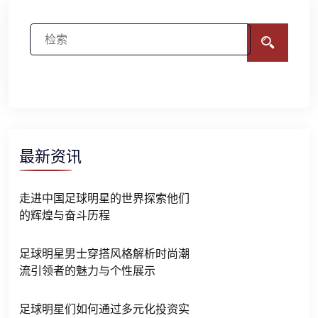
最新资讯
走进中国足球明星的世界探索他们
的辉煌与奋斗历程
足球明星男士穿搭风格解析时尚潮
流引领者的魅力与个性展示
足球明星们如何通过多元化投资实