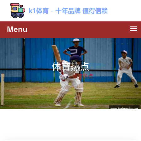
体育热点
体育热点
首页-