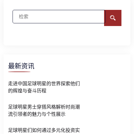
最新资讯
走进中国足球明星的世界探索他们
的辉煌与奋斗历程
足球明星男士穿搭风格解析时尚潮
流引领者的魅力与个性展示
足球明星们如何通过多元化投资实