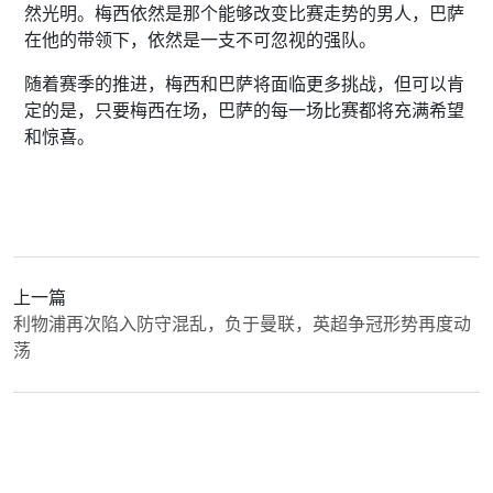
然光明。梅西依然是那个能够改变比赛走势的男人，巴萨
在他的带领下，依然是一支不可忽视的强队。
随着赛季的推进，梅西和巴萨将面临更多挑战，但可以肯
定的是，只要梅西在场，巴萨的每一场比赛都将充满希望
和惊喜。
上一篇
利物浦再次陷入防守混乱，负于曼联，英超争冠形势再度动
荡