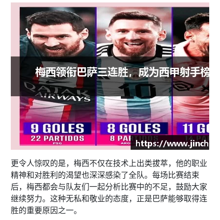
更令人惊叹的是，梅西不仅在技术上出类拔萃，他的职业
精神和对胜利的渴望也深深感染了全队。每场比赛结束
后，梅西都会与队友们一起分析比赛中的不足，鼓励大家
继续努力。这种无私和敬业的态度，正是巴萨能够取得连
胜的重要原因之一。