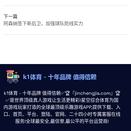
下一篇
阿森纳签下新后卫，加强球队防线实力
k1体育 - 十年品牌 值得信赖✅🏆『jinchengjia.com』🏆
✅是世界顶级真人游戏让生活更精彩!星空综合体育为国
内游戏玩家打造的全球最顶级乐趣游戏APP,提供下载、入
口、首页、平台、登陆、官网、二十四小时专属客服在线
服务!全球最安全,最信誉,最公平的平台运营商!