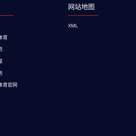
网站地图
XML
体育
点
星
务
1体育官网