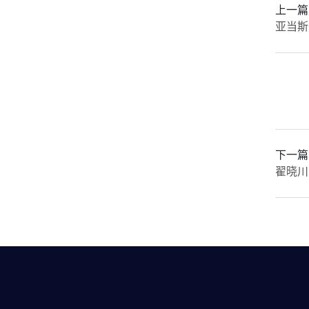
上一篇
亚当斯
下一篇
翟晓川