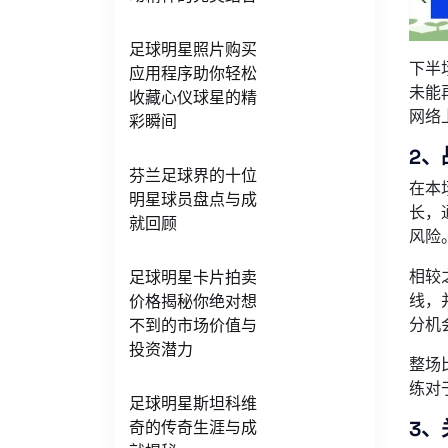
足球明星照片购买
下半
应用程序助你轻松
未能
收藏心仪球星的精
网络
彩瞬间
2、
芬兰足球界的十位
在本
明星球员盘点与成
长，
就回顾
风险
相较
足球明星卡片拍卖
线，
价格揭秘你绝对想
分机
不到的市场价值与
投资潜力
整场
练对
足球明星斯坦科维
3、
奇的传奇生涯与成