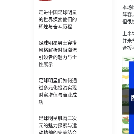
本场
走进中国足球明星
阵容
的世界探索他们的
但很
辉煌与奋斗历程
上半
并未
足球明星男士穿搭
合扳
风格解析时尚潮流
引领者的魅力与个
性展示
足球明星们如何通
过多元化投资实现
财富增值与商业成
功
足球明星肌肉二次
元的魅力探索与运
动精神的完美结合