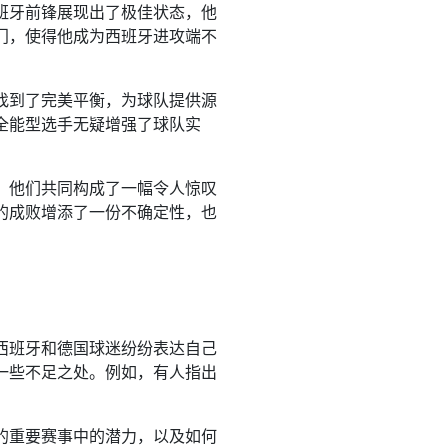
班牙前锋展现出了极佳状态，他
门，使得他成为西班牙进攻端不
找到了完美平衡，为球队提供源
全能型选手无疑增强了球队实
，他们共同构成了一幅令人惊叹
的成败增添了一份不确定性，也
西班牙和德国球迷纷纷表达自己
一些不足之处。例如，有人指出
的重要赛事中的潜力，以及如何