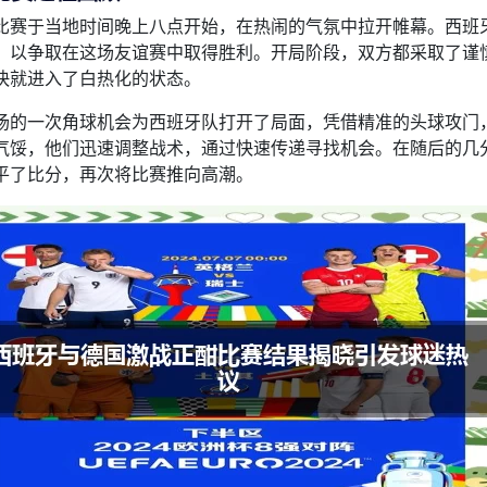
比赛于当地时间晚上八点开始，在热闹的气氛中拉开帷幕。西班
，以争取在这场友谊赛中取得胜利。开局阶段，双方都采取了谨
快就进入了白热化的状态。
场的一次角球机会为西班牙队打开了局面，凭借精准的头球攻门
气馁，他们迅速调整战术，通过快速传递寻找机会。在随后的几
平了比分，再次将比赛推向高潮。