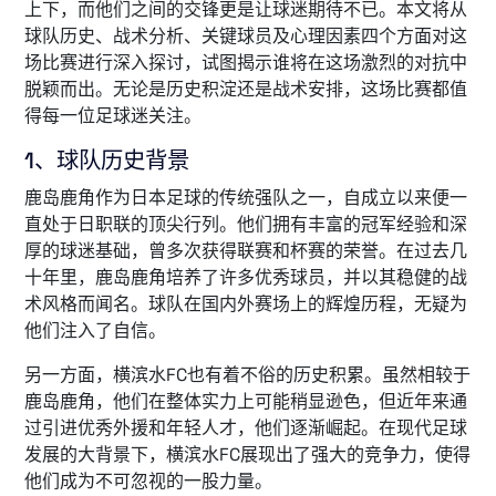
上下，而他们之间的交锋更是让球迷期待不已。本文将从
球队历史、战术分析、关键球员及心理因素四个方面对这
场比赛进行深入探讨，试图揭示谁将在这场激烈的对抗中
脱颖而出。无论是历史积淀还是战术安排，这场比赛都值
得每一位足球迷关注。
1、球队历史背景
鹿岛鹿角作为日本足球的传统强队之一，自成立以来便一
直处于日职联的顶尖行列。他们拥有丰富的冠军经验和深
厚的球迷基础，曾多次获得联赛和杯赛的荣誉。在过去几
十年里，鹿岛鹿角培养了许多优秀球员，并以其稳健的战
术风格而闻名。球队在国内外赛场上的辉煌历程，无疑为
他们注入了自信。
另一方面，横滨水FC也有着不俗的历史积累。虽然相较于
鹿岛鹿角，他们在整体实力上可能稍显逊色，但近年来通
过引进优秀外援和年轻人才，他们逐渐崛起。在现代足球
发展的大背景下，横滨水FC展现出了强大的竞争力，使得
他们成为不可忽视的一股力量。