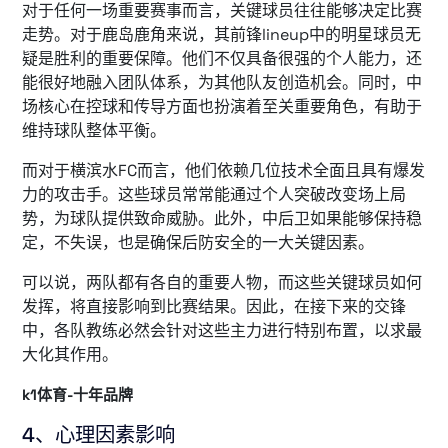
对于任何一场重要赛事而言，关键球员往往能够决定比赛
走势。对于鹿岛鹿角来说，其前锋lineup中的明星球员无
疑是胜利的重要保障。他们不仅具备很强的个人能力，还
能很好地融入团队体系，为其他队友创造机会。同时，中
场核心在控球和传导方面也扮演着至关重要角色，有助于
维持球队整体平衡。
而对于横滨水FC而言，他们依赖几位技术全面且具有爆发
力的攻击手。这些球员常常能通过个人突破改变场上局
势，为球队提供致命威胁。此外，中后卫如果能够保持稳
定，不失误，也是确保后防安全的一大关键因素。
可以说，两队都有各自的重要人物，而这些关键球员如何
发挥，将直接影响到比赛结果。因此，在接下来的交锋
中，各队教练必然会针对这些主力进行特别布置，以求最
大化其作用。
k1体育-十年品牌
4、心理因素影响