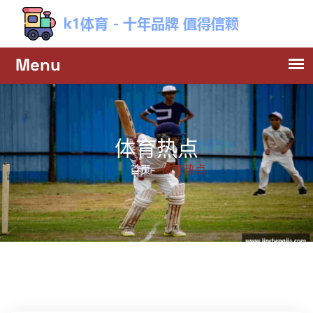
体育热点
体育热点
首页-