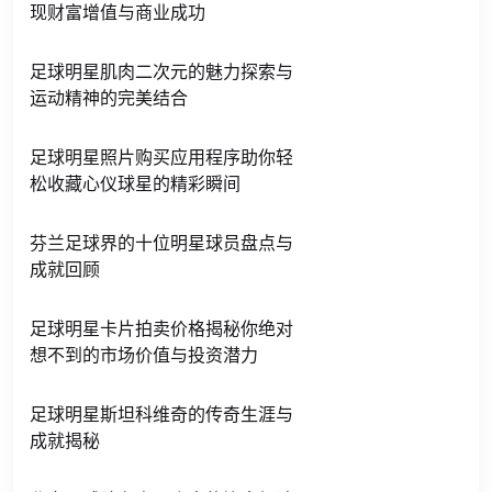
现财富增值与商业成功
足球明星肌肉二次元的魅力探索与
运动精神的完美结合
足球明星照片购买应用程序助你轻
松收藏心仪球星的精彩瞬间
芬兰足球界的十位明星球员盘点与
成就回顾
足球明星卡片拍卖价格揭秘你绝对
想不到的市场价值与投资潜力
足球明星斯坦科维奇的传奇生涯与
成就揭秘