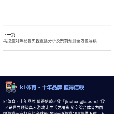
下一篇
乌拉圭对阵秘鲁央视直播分析及赛前预测全方位解读
k1体育 - 十年品牌 值得信赖✅🏆『jinchengjia.com』🏆
✅是世界顶级真人游戏让生活更精彩!星空综合体育为国
内游戏玩家打造的全球最顶级乐趣游戏APP,提供下载、入